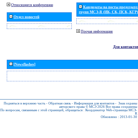
Относящиеся конференции
Кандидаты на посты председател
групп МСЭ-R (ИК, СК, ПСК, КГР)
Отдел новостей
Прочая информация
Для контакто
[Newsflashes]
Подняться в верхнюю часть
-
Обратная связь
-
Информация для контактов
-
Знак охраны
авторского права © МСЭ 2026
Все права сохранены
По вопросам, связанным с этой страницей, обращаться :
Координатор Web-страницы МСЭ-
R
Обновлено : 2013-01-30