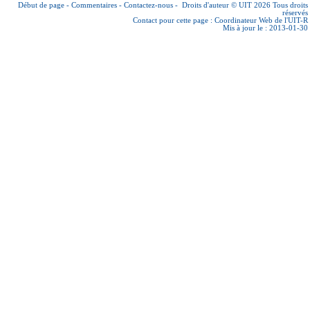
Début de page
-
Commentaires
-
Contactez-nous
-
Droits d'auteur © UIT 2026
Tous droits
réservés
Contact pour cette page :
Coordinateur Web de l'UIT-R
Mis à jour le : 2013-01-30