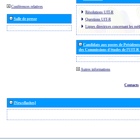
Conférences relatives
Résolutions UIT-R
Salle de presse
Questions UIT-R
Lignes directrices concernant les mét
Candidats aux postes de Présidents 
des Commissions d'études de l'UIT-R
Autres informations
Contacts
[Newsflashes]