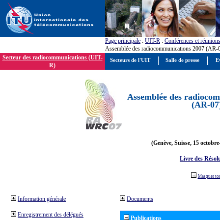
Page principale
:
UIT-R
:
Conférences et réunion
Assemblée des radiocommunications 2007 (AR-
Secteur des radiocommunications (UIT-
Secteurs de l'UIT
Salle de presse
E
R)
Assemblée des radiocom
(AR-07
(Genève, Suisse, 15 octobre
Livre des Résol
Masquer to
Information générale
Documents
Enregistrement des délégués
Publications