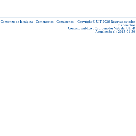
Comienzo de la página
-
Comentarios
-
Contáctenos
-
Copyright © UIT 2026
Reservados todos
los derechos
Contacto público :
Coordenador Web del UIT-R
Actualizado el : 2013-01-30