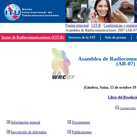
Pagína principal
:
UIT-R
:
Conferencias y reunio
Asamblea de Radiocomunicaciones 2007 (AR-07
Sector de Radiocomunicaciones (UIT-R)
Sectores de la UIT
Sala de prensa
Asamblea de Radiocomun
(AR-07)
(Ginebra, Suiza, 15 de octubre-19
Libro del Resoluci
Contraer todo
Información general
Documentos
Inscripción de delegados
Publicaciones