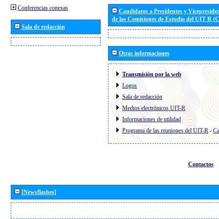
Conferencias conexas
Candidatos a Presidentes y Vicepreside
de las Comisiones de Estudio del UIT R 
Sala de redacción
Otras informaciones
Transmisión por la web
Logos
Sala de redacción
Medios electrónicos UIT-R
Informaciones de utilidad
Programa de las reuniones del UIT-R
-
Ca
Contactos
[Newsflashes]