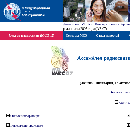
Домашний
:
МСЭ-R
:
Конференции и собрани
радиосвязи 2007 года (АР-07)
Сектор радиосвязи (МСЭ-R)
Секторы МСЭ
Отдел новостей
М
Ассамблея радиосвязи 
(Женева, Швейцария, 15 октября
Сборник рез
Свернуть
Общая информация
Регистрация делегатов