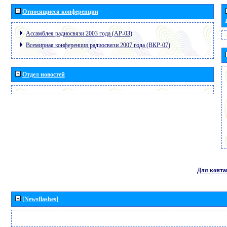
Относящиеся конференции
Ассамблея радиосвязи 2003 года (АР-03)
Всемирная конференция радиосвязи 2007 года (ВКР-07)
Отдел новостей
Для конта
[Newsflashes]