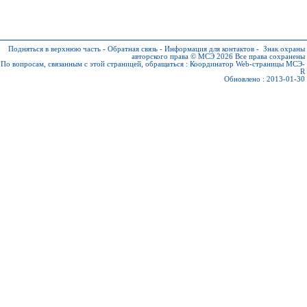
Подняться в верхнюю часть
-
Обратная связь
-
Информация для контактов
-
Знак охраны
авторского права © МСЭ 2026
Все права сохранены
По вопросам, связанным с этой страницей, обращаться :
Координатор Web-страницы МСЭ-
R
Обновлено : 2013-01-30