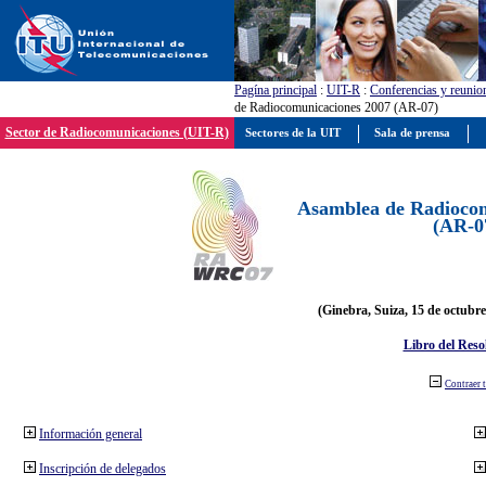
Pagína principal
:
UIT-R
:
Conferencias y reunio
de Radiocomunicaciones 2007 (AR-07)
Sector de Radiocomunicaciones (UIT-R)
Sectores de la UIT
Sala de prensa
Asamblea de Radiocom
(AR-0
(Ginebra, Suiza, 15 de octubre
Libro del Reso
Contraer 
Información general
Inscripción de delegados