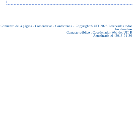
Comienzo de la página
-
Comentarios
-
Contáctenos
-
Copyright © UIT 2026
Reservados todos
los derechos
Contacto público :
Coordenador Web del UIT-R
Actualizado el : 2013-01-30