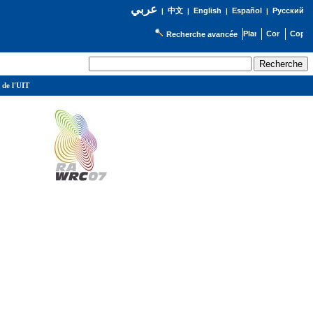
عربي
English
Español
Русский
|
中文
|
|
|
Recherche avancée
 de l'UIT