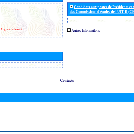
Candidats aux postes de Présidents et 
des Commissions d'études de l'UIT-R (C
Anglais seulement
Autres informations
Contacts