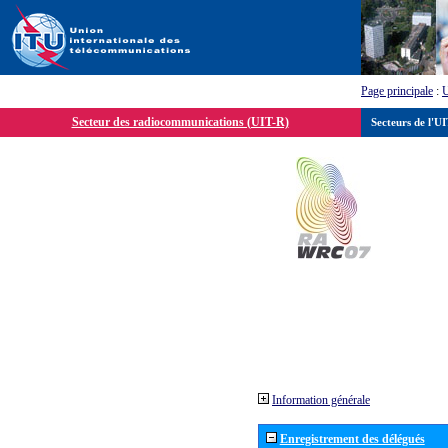
Page principale
:
Secteur des radiocommunications (UIT-R)
Secteurs de l'U
Information générale
Enregistrement des délégués