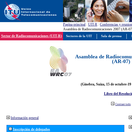
Pagína principal
:
UIT-R
:
Conferencias y reunio
Asamblea de Radiocomunicaciones 2007 (AR-07
Sector de Radiocomunicaciones (UIT-R)
Sectores de la UIT
Sala de prensa
Asamblea de Radiocomun
(AR-07)
(Ginebra, Suiza, 15 de octubre-19
Libro del Resoluci
Contraer todo
Información general
Inscripción de delegados