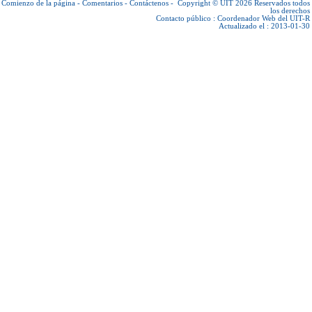
Comienzo de la página
-
Comentarios
-
Contáctenos
-
Copyright © UIT 2026
Reservados todos
los derechos
Contacto público :
Coordenador Web del UIT-R
Actualizado el : 2013-01-30