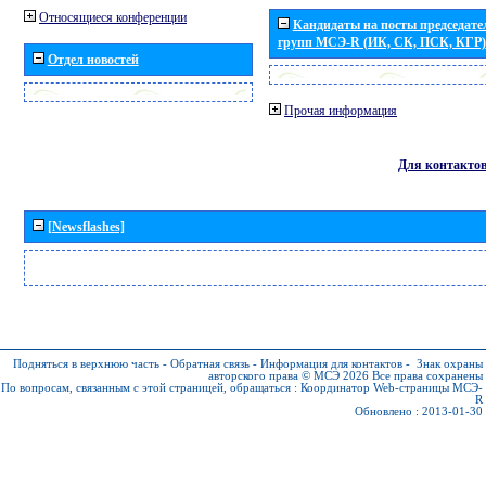
Относящиеся конференции
Кандидаты на посты председател
групп МСЭ-R (ИК, СК, ПСК, КГР)
Отдел новостей
Прочая информация
Для контакто
[Newsflashes]
Подняться в верхнюю часть
-
Обратная связь
-
Информация для контактов
-
Знак охраны
авторского права © МСЭ 2026
Все права сохранены
По вопросам, связанным с этой страницей, обращаться :
Координатор Web-страницы МСЭ-
R
Обновлено : 2013-01-30