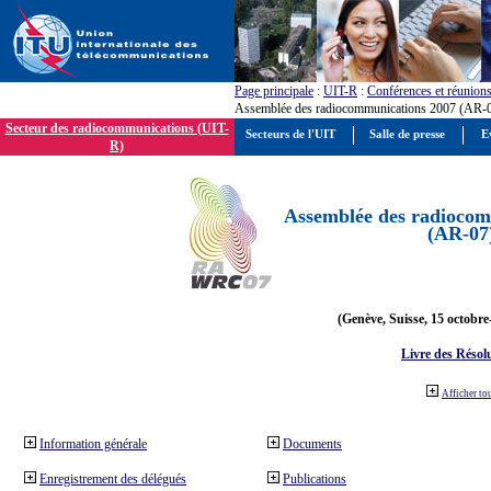
Page principale
:
UIT-R
:
Conférences et réunion
Assemblée des radiocommunications 2007 (AR-
Secteur des radiocommunications (UIT-
Secteurs de l'UIT
Salle de presse
E
R)
Assemblée des radiocom
(AR-07
(Genève, Suisse, 15 octobre
Livre des Résol
Afficher to
Information générale
Documents
Enregistrement des délégués
Publications