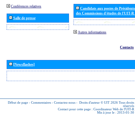
Conférences relatives
Candidats aux postes de Présidents 
des Commissions d'études de l'UIT-R
Salle de presse
Autres informations
Contacts
[Newsflashes]
Début de page
-
Commentaires
-
Contactez-nous
-
Droits d'auteur © UIT 2026
Tous droits
réservés
Contact pour cette page :
Coordinateur Web de l'UIT-R
Mis à jour le : 2013-01-30