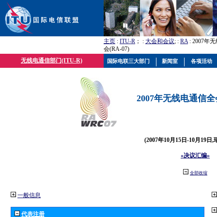
主页
:
ITU-R
； :
大会和会议
; :
RA
: 2007
会(RA-07)
无线电通信部门(ITU-R)
国际电联三大部门
新闻室
各项活动
2007年无线电通信全会(
(2007年10月15日-10月19日
«决议汇编»
全部收缩
一般信息
代表注册