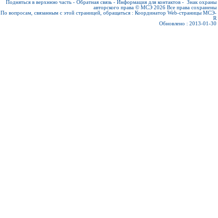
Подняться в верхнюю часть
-
Обратная связь
-
Информация для контактов
-
Знак охраны
авторского права © МСЭ 2026
Все права сохранены
По вопросам, связанным с этой страницей, обращаться :
Координатор Web-страницы МСЭ-
R
Обновлено : 2013-01-30