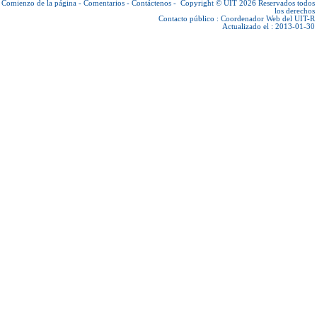
Comienzo de la página
-
Comentarios
-
Contáctenos
-
Copyright © UIT 2026
Reservados todos
los derechos
Contacto público :
Coordenador Web del UIT-R
Actualizado el : 2013-01-30