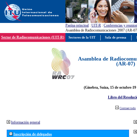
Pagína principal
:
UIT-R
:
Conferencias y reunio
Asamblea de Radiocomunicaciones 2007 (AR-07
Sector de Radiocomunicaciones (UIT-R)
Sectores de la UIT
Sala de prensa
Asamblea de Radiocomun
(AR-07)
(Ginebra, Suiza, 15 de octubre-19
Libro del Resoluci
Contraer todo
Información general
Inscripción de delegados