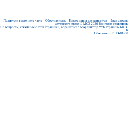
Подняться в верхнюю часть
-
Обратная связь
-
Информация для контактов
-
Знак охраны
авторского права © МСЭ 2026
Все права сохранены
По вопросам, связанным с этой страницей, обращаться :
Координатор Web-страницы МСЭ-
R
Обновлено : 2013-01-30