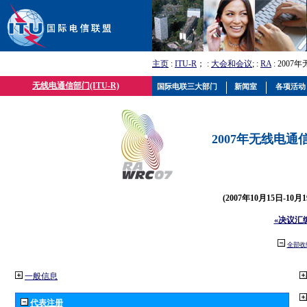
主页
:
ITU-R
； :
大会和会议
; :
RA
: 2007
无线电通信部门(ITU-R)
国际电联三大部门
新闻室
各项活动
2007年无线电通信
(2007年10月15日-10
«决议汇
全部收
一般信息
代表注册