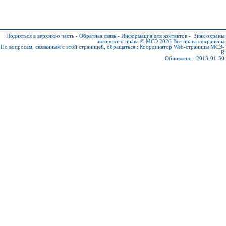
Подняться в верхнюю часть
-
Обратная связь
-
Информация для контактов
-
Знак охраны
авторского права © МСЭ 2026
Все права сохранены
По вопросам, связанным с этой страницей, обращаться :
Координатор Web-страницы МСЭ-
R
Обновлено : 2013-01-30