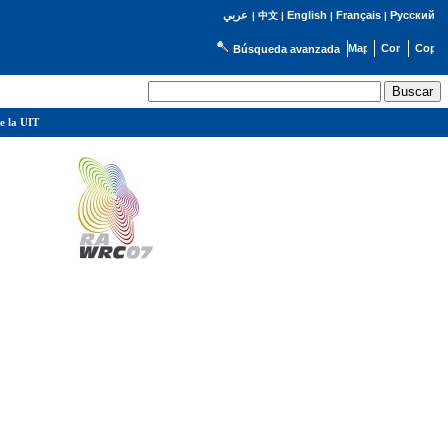
English
Français
Русский
عربي
|
中文
|
|
|
Búsqueda avanzada
e la UIT