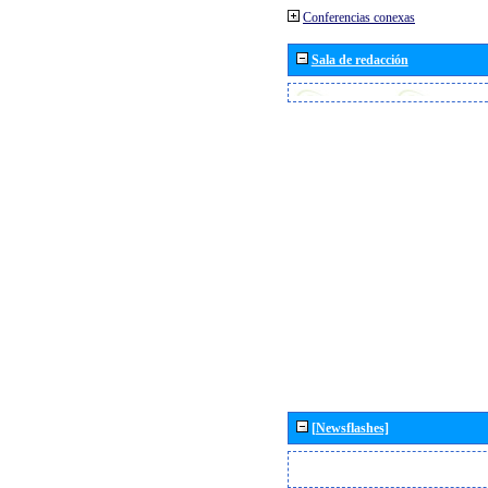
Conferencias conexas
Sala de redacción
[Newsflashes]