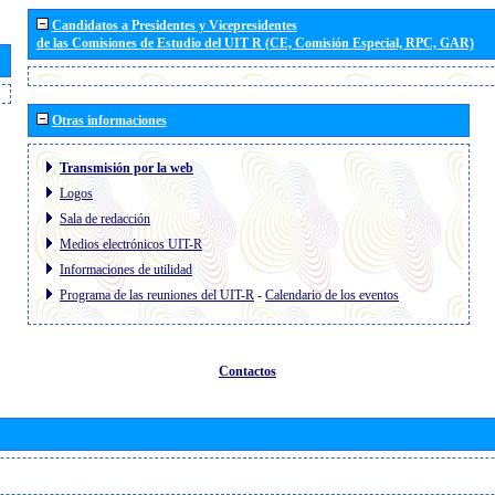
Candidatos a Presidentes y Vicepresidentes
de las Comisiones de Estudio del UIT R (CE, Comisión Especial, RPC, GAR)
Otras informaciones
Transmisión por la web
Logos
Sala de redacción
Medios electrónicos UIT-R
Informaciones de utilidad
Programa de las reuniones del UIT-R
-
Calendario de los eventos
Contactos