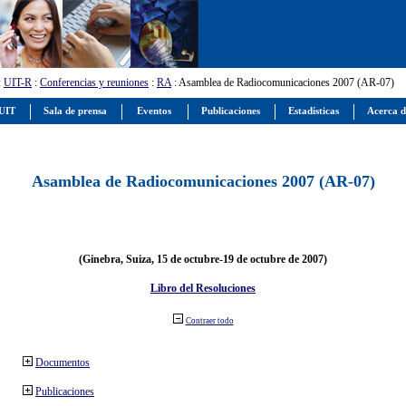
:
UIT-R
:
Conferencias y reuniones
:
RA
: Asamblea de Radiocomunicaciones 2007 (AR-07)
 UIT
Sala de prensa
Eventos
Publicaciones
Estadísticas
Acerca d
Asamblea de Radiocomunicaciones 2007 (AR-07)
(Ginebra, Suiza, 15 de octubre-19 de octubre de 2007)
Libro del Resoluciones
Contraer todo
Documentos
Publicaciones