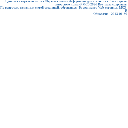
Подняться в верхнюю часть
-
Обратная связь
-
Информация для контактов
-
Знак охраны
авторского права © МСЭ 2026
Все права сохранены
По вопросам, связанным с этой страницей, обращаться :
Координатор Web-страницы МСЭ-
R
Обновлено : 2013-01-30