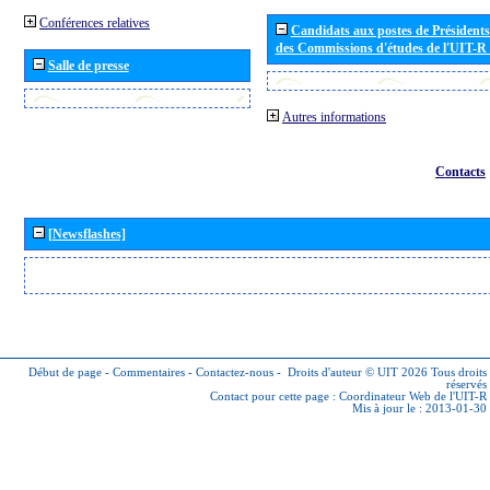
Conférences relatives
Candidats aux postes de Présidents 
des Commissions d'études de l'UIT-R
Salle de presse
Autres informations
Contacts
[Newsflashes]
Début de page
-
Commentaires
-
Contactez-nous
-
Droits d'auteur © UIT 2026
Tous droits
réservés
Contact pour cette page :
Coordinateur Web de l'UIT-R
Mis à jour le : 2013-01-30