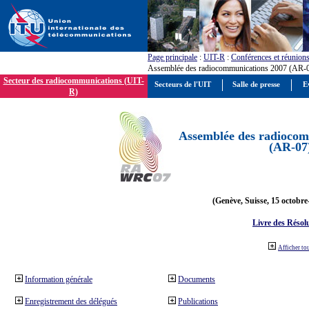
Page principale
:
UIT-R
:
Conférences et réunion
Assemblée des radiocommunications 2007 (AR-
Secteur des radiocommunications (UIT-
Secteurs de l'UIT
Salle de presse
E
R)
Assemblée des radiocom
(AR-07
(Genève, Suisse, 15 octobre
Livre des Résol
Afficher to
Information générale
Documents
Enregistrement des délégués
Publications