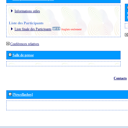
Informations utiles
Liste des Participants
Liste finale des Participants
Anglais seulement
Conférences relatives
Salle de presse
Contacts
[Newsflashes]