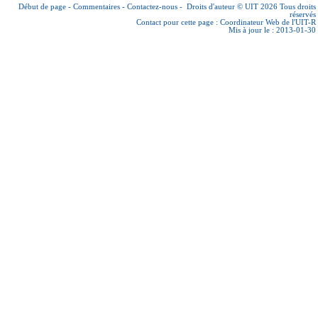
Début de page
-
Commentaires
-
Contactez-nous
-
Droits d'auteur © UIT 2026
Tous droits
réservés
Contact pour cette page :
Coordinateur Web de l'UIT-R
Mis à jour le : 2013-01-30