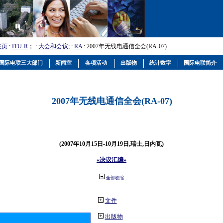
主页
:
ITU-R
； :
大会和会议
; :
RA
: 2007年无线电通信全会(RA-07)
国际电联三大部门
新闻室
各项活动
出版物
统计数字
国际电联简介
2007年无线电通信全会(RA-07)
(2007年10月15日-10月19日,瑞士,日内瓦)
«决议汇编»
全部收缩
文件
出版物