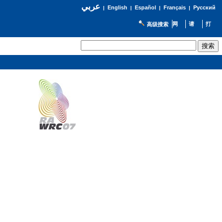
عربي
English
Español
Français
Русский
|
|
|
|
高级搜索