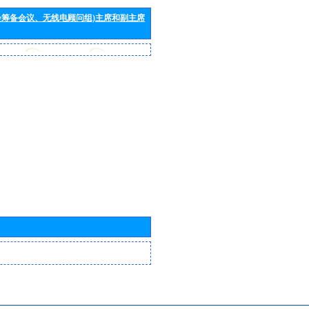
会筹备会议、无线电顾问组)主席和副主席