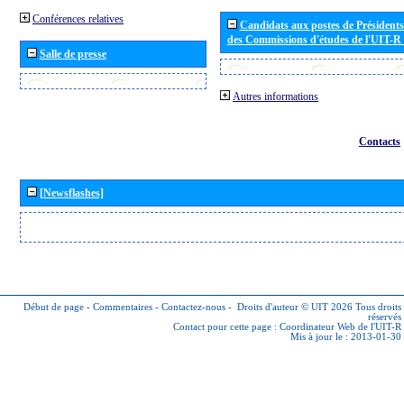
Conférences relatives
Candidats aux postes de Présidents 
des Commissions d'études de l'UIT-R
Salle de presse
Autres informations
Contacts
[Newsflashes]
Début de page
-
Commentaires
-
Contactez-nous
-
Droits d'auteur © UIT 2026
Tous droits
réservés
Contact pour cette page :
Coordinateur Web de l'UIT-R
Mis à jour le : 2013-01-30