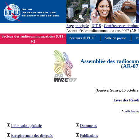
Page principale
:
UIT-R
:
Conférences et réunion
Assemblée des radiocommunications 2007 (AR-
Secteur des radiocommunications (UIT-
Secteurs de l'UIT
Salle de presse
E
R)
Assemblée des radiocom
(AR-07
(Genève, Suisse, 15 octobre
Livre des Résol
Afficher to
Information générale
Documents
Enregistrement des délégués
Publications