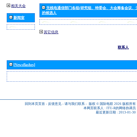
相关大会
无线电通信部门各组(研究组、特委会、大会筹备会议、
的候选人
新闻室
其它信息
联系人
[Newsflashes]
回到本页页首
-
反馈意见
-
请与我们联系
-
版权 © 国际电联 2026
版权所有
本网页联系人 :
ITU-R的网络协调员
最近更新日期 : 2013-01-30