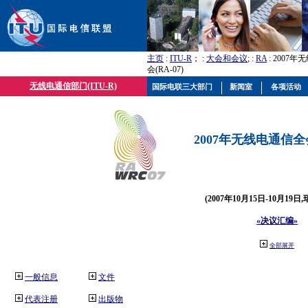
主页
:
ITU-R
； :
大会和会议
; :
RA
: 2007
会(RA-07)
无线电通信部门(ITU-R)
国际电联三大部门
新闻室
各项活动
2007年无线电通信全会(
(2007年10月15日-10月19日
«决议汇编»
全部展开
一般信息
文件
代表注册
出版物