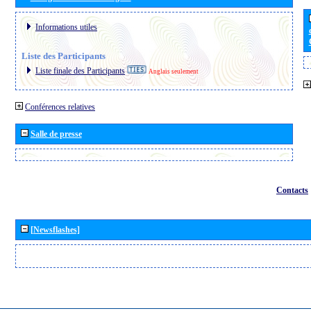
Informations utiles
Liste des Participants
Liste finale des Participants
Anglais seulement
Conférences relatives
Salle de presse
Contacts
[Newsflashes]