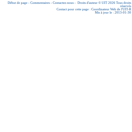
Début de page
-
Commentaires
-
Contactez-nous
-
Droits d'auteur © UIT 2026
Tous droits
réservés
Contact pour cette page :
Coordinateur Web de l'UIT-R
Mis à jour le : 2013-01-30