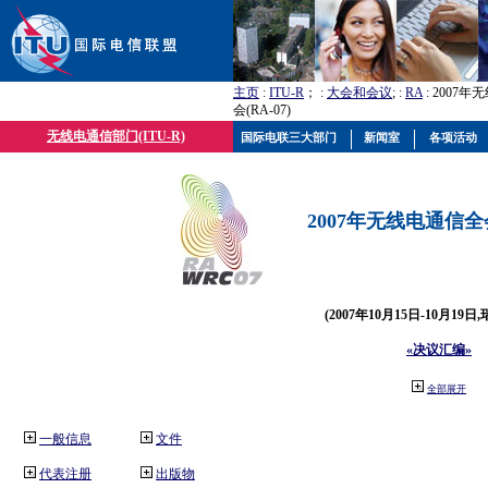
主页
:
ITU-R
； :
大会和会议
; :
RA
: 2007
会(RA-07)
无线电通信部门(ITU-R)
国际电联三大部门
新闻室
各项活动
2007年无线电通信全会(
(2007年10月15日-10月19日
«决议汇编»
全部展开
一般信息
文件
代表注册
出版物