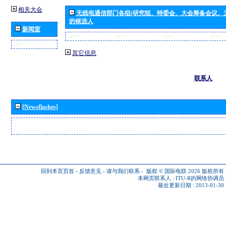
相关大会
无线电通信部门各组(研究组、特委会、大会筹备会议、
的候选人
新闻室
其它信息
联系人
[Newsflashes]
回到本页页首
-
反馈意见
-
请与我们联系
-
版权 © 国际电联 2026
版权所有
本网页联系人 :
ITU-R的网络协调员
最近更新日期 : 2013-01-30