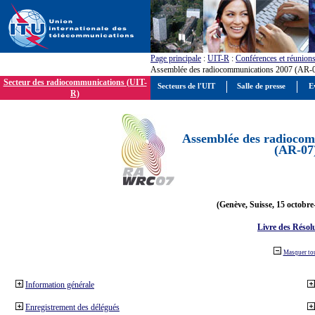
Page principale
:
UIT-R
:
Conférences et réunion
Assemblée des radiocommunications 2007 (AR-
Secteur des radiocommunications (UIT-
Secteurs de l'UIT
Salle de presse
E
R)
Assemblée des radiocom
(AR-07
(Genève, Suisse, 15 octobre
Livre des Résol
Masquer to
Information générale
Enregistrement des délégués