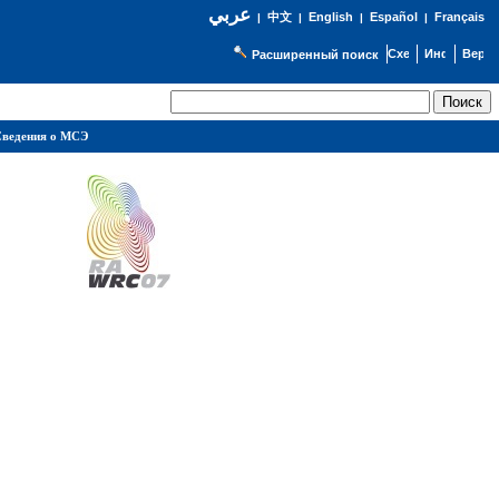
عربي
English
Español
Français
|
中文
|
|
|
Расширенный поиск
ведения о МСЭ