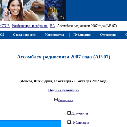
МСЭ-R
:
Конференции и собрания
:
RA
: Ассамблея радиосвязи 2007 года (АР-07)
МСЭ
Отдел новостей
Мероприятия
Публикации
Статистика
С
Ассамблея радиосвязи 2007 года (АР-07)
(Женева, Швейцария, 15 октября - 19 октября 2007 года)
Сборник резолюций
Свернуть все
Документы
Публикации