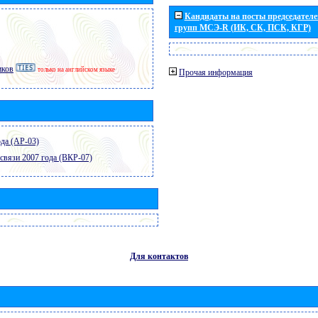
Кандидаты на посты председателей
групп МСЭ-R (ИК, СК, ПСК, КГР)
иков
только на английском языке
Прочая информация
да (АР-03)
связи 2007 года (ВКР-07)
Для контактов