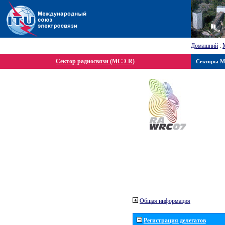
Домашний
:
Сектор радиосвязи (МСЭ-R)
Секторы 
Общая информация
Регистрация делегатов