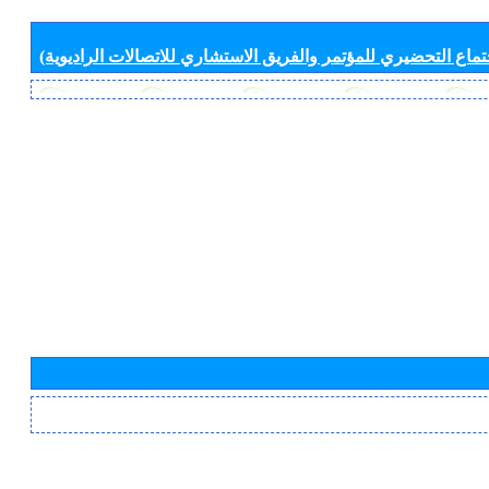
جتماع التحضيري للمؤتمر والفريق الاستشاري للاتصالات الراديوية)