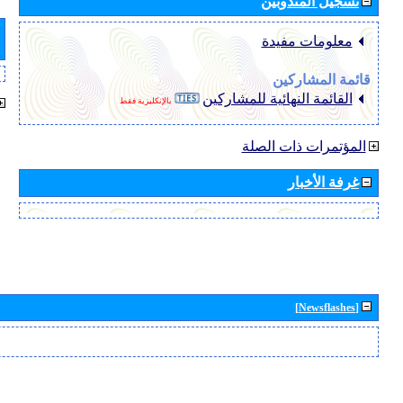
تسجيل المندوبين
معلومات مفيدة
قائمة المشاركين
القائمة النهائية للمشاركين
بالإنكليزية فقط
المؤتمرات ذات الصلة
غرفة الأخبار
[Newsflashes]