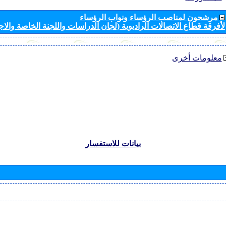
مرشحون لمناصب الرؤساء ونواب الرؤساء
لأفرقة قطاع الاتصالات الراديوية (لجان الدراسات واللجنة الخاصة والا
معلومات أخرى
بيانات للاستفسار