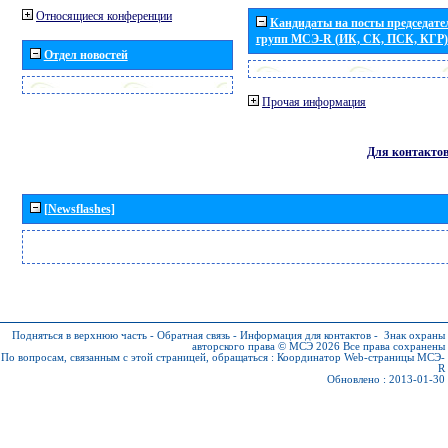
Относящиеся конференции
Кандидаты на посты председател
групп МСЭ-R (ИК, СК, ПСК, КГР)
Отдел новостей
Прочая информация
Для контакто
[Newsflashes]
Подняться в верхнюю часть
-
Обратная связь
-
Информация для контактов
-
Знак охраны
авторского права © МСЭ 2026
Все права сохранены
По вопросам, связанным с этой страницей, обращаться :
Координатор Web-страницы МСЭ-
R
Обновлено : 2013-01-30