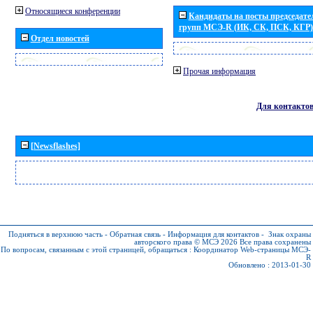
Относящиеся конференции
Кандидаты на посты председател
групп МСЭ-R (ИК, СК, ПСК, КГР)
Отдел новостей
Прочая информация
Для контакто
[Newsflashes]
Подняться в верхнюю часть
-
Обратная связь
-
Информация для контактов
-
Знак охраны
авторского права © МСЭ 2026
Все права сохранены
По вопросам, связанным с этой страницей, обращаться :
Координатор Web-страницы МСЭ-
R
Обновлено : 2013-01-30