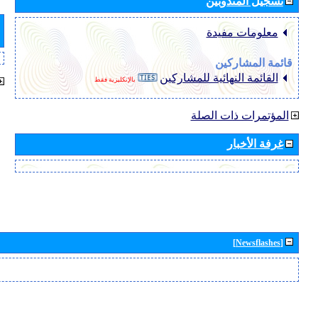
تسجيل المندوبين
معلومات مفيدة
قائمة المشاركين
القائمة النهائية للمشاركين
بالإنكليزية فقط
المؤتمرات ذات الصلة
غرفة الأخبار
[Newsflashes]