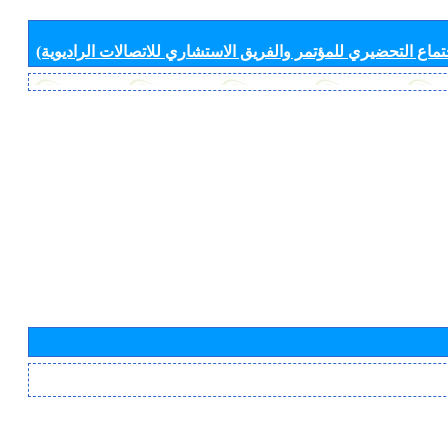
جتماع التحضيري للمؤتمر والفريق الاستشاري للاتصالات الراديوية)