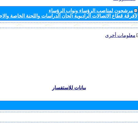
مرشحون لمناصب الرؤساء ونواب الرؤساء
لأفرقة قطاع الاتصالات الراديوية (لجان الدراسات واللجنة الخاصة والا
معلومات أخرى
بيانات للاستفسار