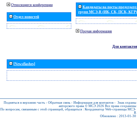
Относящиеся конференции
Кандидаты на посты председател
групп МСЭ-R (ИК, СК, ПСК, КГР)
Отдел новостей
Прочая информация
Для контакто
[Newsflashes]
Подняться в верхнюю часть
-
Обратная связь
-
Информация для контактов
-
Знак охраны
авторского права © МСЭ 2026
Все права сохранены
По вопросам, связанным с этой страницей, обращаться :
Координатор Web-страницы МСЭ-
R
Обновлено : 2013-01-30