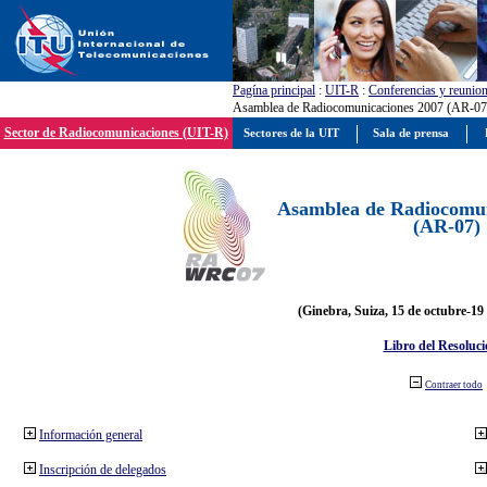
Pagína principal
:
UIT-R
:
Conferencias y reunio
Asamblea de Radiocomunicaciones 2007 (AR-07
Sector de Radiocomunicaciones (UIT-R)
Sectores de la UIT
Sala de prensa
Asamblea de Radiocomun
(AR-07)
(Ginebra, Suiza, 15 de octubre-19
Libro del Resoluci
Contraer todo
Información general
Inscripción de delegados