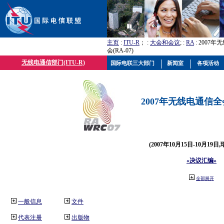
主页
:
ITU-R
； :
大会和会议
; :
RA
: 2007
会(RA-07)
无线电通信部门(ITU-R)
国际电联三大部门
新闻室
各项活动
2007年无线电通信全会(
(2007年10月15日-10月19日
«决议汇编»
全部展开
一般信息
文件
代表注册
出版物