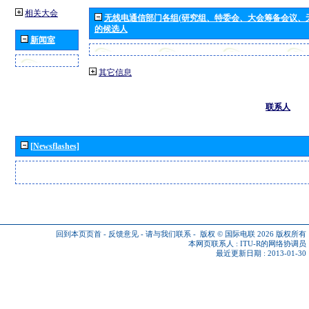
相关大会
无线电通信部门各组(研究组、特委会、大会筹备会议、
的候选人
新闻室
其它信息
联系人
[Newsflashes]
回到本页页首
-
反馈意见
-
请与我们联系
-
版权 © 国际电联 2026
版权所有
本网页联系人 :
ITU-R的网络协调员
最近更新日期 : 2013-01-30