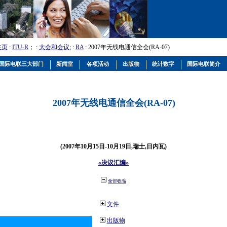
主页
:
ITU-R
； :
大会和会议
; :
RA
: 2007年无线电通信全会(RA-07)
国际电联三大部门
新闻室
各项活动
出版物
统计数字
国际电联简介
2007年无线电通信全会(RA-07)
(2007年10月15日-10月19日,瑞士,日内瓦)
«决议汇编»
全部收缩
文件
出版物