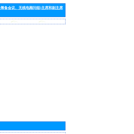
会筹备会议、无线电顾问组)主席和副主席