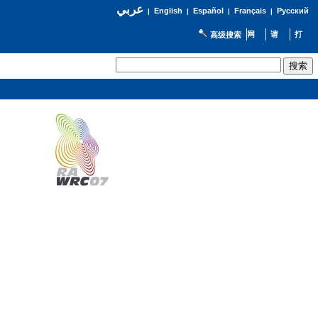
عربي
English
Español
Français
Русский
|
|
|
|
高级搜索