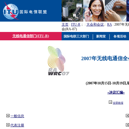
主页
:
ITU-R
； :
大会和会议
; :
RA
: 2007
会(RA-07)
无线电通信部门(ITU-R)
国际电联三大部门
新闻室
各项活动
2007年无线电通信全会(
(2007年10月15日-10月19日
«决议汇编»
全部收缩
一般信息
代表注册