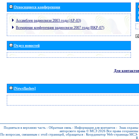
Относящиеся конференции
Ассамблея радиосвязи 2003 года (АР-03)
Всемирная конференция радиосвязи 2007 года (ВКР-07)
Отдел новостей
Для контакто
[Newsflashes]
Подняться в верхнюю часть
-
Обратная связь
-
Информация для контактов
-
Знак охраны
авторского права © МСЭ 2026
Все права сохранены
По вопросам, связанным с этой страницей, обращаться :
Координатор Web-страницы МСЭ-
R