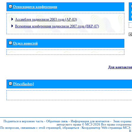
Относящиеся конференции
Ассамблея радиосвязи 2003 года (АР-03)
Всемирная конференция радиосвязи 2007 года (ВКР-07)
Отдел новостей
Для контакто
[Newsflashes]
Подняться в верхнюю часть
-
Обратная связь
-
Информация для контактов
-
Знак охраны
авторского права © МСЭ 2026
Все права сохранены
По вопросам, связанным с этой страницей, обращаться :
Координатор Web-страницы МСЭ-
R