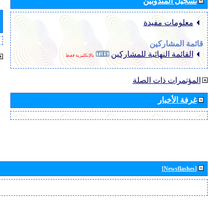
تسجيل المندوبين
معلومات مفيدة
قائمة المشاركين
القائمة النهائية للمشاركين
بالإنكليزية فقط
المؤتمرات ذات الصلة
غرفة الأخبار
[Newsflashes]