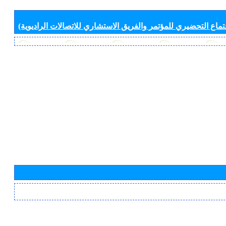
جتماع التحضيري للمؤتمر والفريق الاستشاري للاتصالات الراديوية)