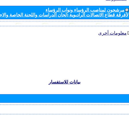
مرشحون لمناصب الرؤساء ونواب الرؤساء
لأفرقة قطاع الاتصالات الراديوية (لجان الدراسات واللجنة الخاصة والا
معلومات أخرى
بيانات للاستفسار