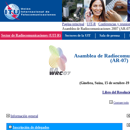
Pagína principal
:
UIT-R
:
Conferencias y reunio
Asamblea de Radiocomunicaciones 2007 (AR-07
Sector de Radiocomunicaciones (UIT-R)
Sectores de la UIT
Sala de prensa
Asamblea de Radiocomun
(AR-07)
(Ginebra, Suiza, 15 de octubre-19
Libro del Resoluci
Contraer todo
Información general
Inscripción de delegados