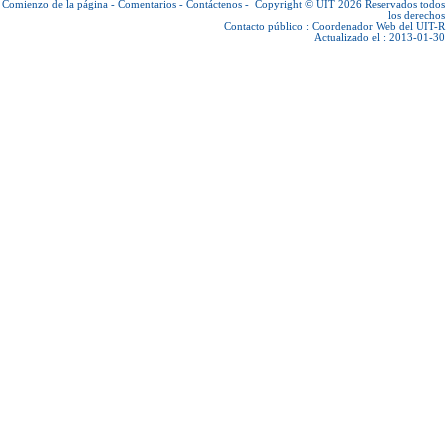
Comienzo de la página
-
Comentarios
-
Contáctenos
-
Copyright © UIT 2026
Reservados todos
los derechos
Contacto público :
Coordenador Web del UIT-R
Actualizado el : 2013-01-30