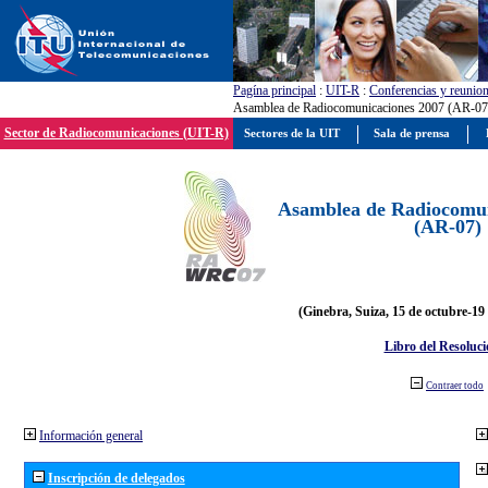
Pagína principal
:
UIT-R
:
Conferencias y reunio
Asamblea de Radiocomunicaciones 2007 (AR-07
Sector de Radiocomunicaciones (UIT-R)
Sectores de la UIT
Sala de prensa
Asamblea de Radiocomun
(AR-07)
(Ginebra, Suiza, 15 de octubre-19
Libro del Resoluci
Contraer todo
Información general
Inscripción de delegados