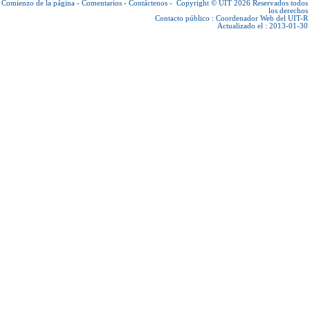
Comienzo de la página
-
Comentarios
-
Contáctenos
-
Copyright © UIT 2026
Reservados todos
los derechos
Contacto público :
Coordenador Web del UIT-R
Actualizado el : 2013-01-30