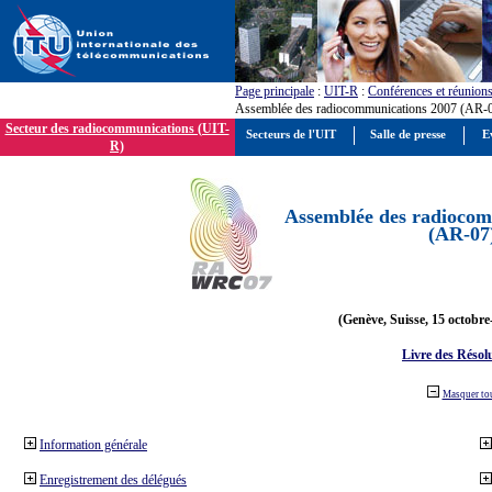
Page principale
:
UIT-R
:
Conférences et réunion
Assemblée des radiocommunications 2007 (AR-
Secteur des radiocommunications (UIT-
Secteurs de l'UIT
Salle de presse
E
R)
Assemblée des radiocom
(AR-07
(Genève, Suisse, 15 octobre
Livre des Résol
Masquer to
Information générale
Enregistrement des délégués