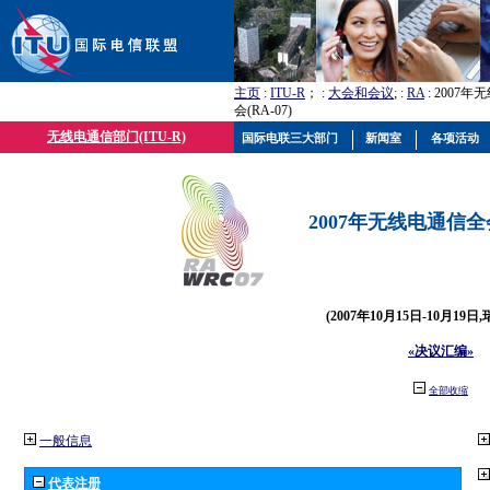
主页
:
ITU-R
； :
大会和会议
; :
RA
: 2007
会(RA-07)
无线电通信部门(ITU-R)
国际电联三大部门
新闻室
各项活动
2007年无线电通信全会(
(2007年10月15日-10月19日
«决议汇编»
全部收缩
一般信息
代表注册