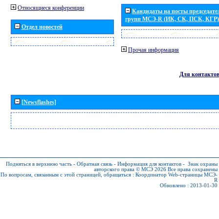
Относящиеся конференции
Кандидаты на посты председател
групп МСЭ-R (ИК, СК, ПСК, КГР)
Отдел новостей
Прочая информация
Для контакто
[Newsflashes]
Подняться в верхнюю часть
-
Обратная связь
-
Информация для контактов
-
Знак охраны
авторского права © МСЭ 2026
Все права сохранены
По вопросам, связанным с этой страницей, обращаться :
Координатор Web-страницы МСЭ-
R
Обновлено : 2013-01-30