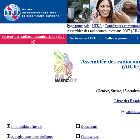
Page principale
:
UIT-R
:
Conférences et réunion
Assemblée des radiocommunications 2007 (AR-
Secteur des radiocommunications (UIT-
Secteurs de l'UIT
Salle de presse
E
R)
Assemblée des radiocom
(AR-07
(Genève, Suisse, 15 octobre
Livre des Résol
Afficher to
Information générale
Documents
Enregistrement des délégués
Publications