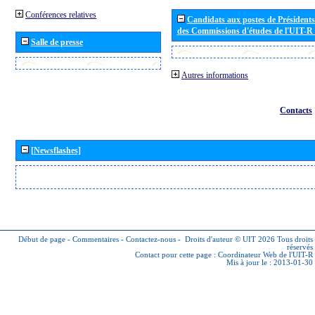
Conférences relatives
Candidats aux postes de Présidents 
des Commissions d'études de l'UIT-R
Salle de presse
Autres informations
Contacts
[Newsflashes]
Début de page
-
Commentaires
-
Contactez-nous
-
Droits d'auteur © UIT 2026
Tous droits
réservés
Contact pour cette page :
Coordinateur Web de l'UIT-R
Mis à jour le : 2013-01-30