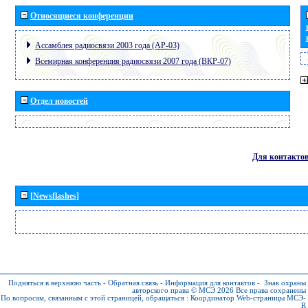
Относящиеся конференции
Ассамблея радиосвязи 2003 года (АР-03)
Всемирная конференция радиосвязи 2007 года (ВКР-07)
Отдел новостей
Для контакто
[Newsflashes]
Подняться в верхнюю часть
-
Обратная связь
-
Информация для контактов
-
Знак охраны
авторского права © МСЭ 2026
Все права сохранены
По вопросам, связанным с этой страницей, обращаться :
Координатор Web-страницы МСЭ-
R