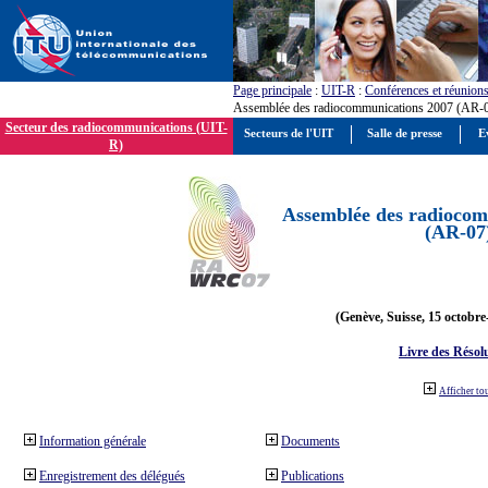
Page principale
:
UIT-R
:
Conférences et réunion
Assemblée des radiocommunications 2007 (AR-
Secteur des radiocommunications (UIT-
Secteurs de l'UIT
Salle de presse
E
R)
Assemblée des radiocom
(AR-07
(Genève, Suisse, 15 octobre
Livre des Résol
Afficher to
Information générale
Documents
Enregistrement des délégués
Publications