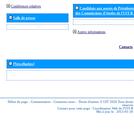
Conférences relatives
Candidats aux postes de Présidents 
des Commissions d'études de l'UIT-R
Salle de presse
Autres informations
Contacts
[Newsflashes]
Début de page
-
Commentaires
-
Contactez-nous
-
Droits d'auteur © UIT 2026
Tous droits
réservés
Contact pour cette page :
Coordinateur Web de l'UIT-R
Mis à jour le : 2013-01-30