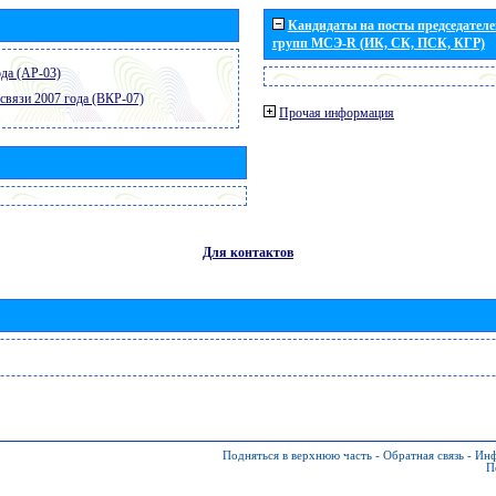
Кандидаты на посты председателей
групп МСЭ-R (ИК, СК, ПСК, КГР)
да (АР-03)
связи 2007 года (ВКР-07)
Прочая информация
Для контактов
Подняться в верхнюю часть
-
Обратная связь
-
Инф
П