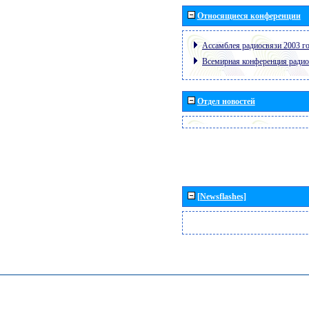
Относящиеся конференции
Ассамблея радиосвязи 2003 го
Всемирная конференция радио
Отдел новостей
[Newsflashes]