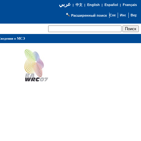
عربي
English
Español
Français
|
中文
|
|
|
Расширенный поиск
ведения о МСЭ