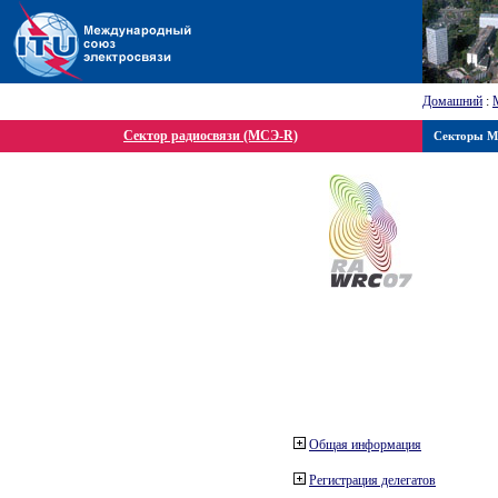
Домашний
:
Сектор радиосвязи (МСЭ-R)
Секторы 
Общая информация
Регистрация делегатов