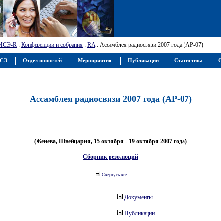
МСЭ-R
:
Конференции и собрания
:
RA
: Ассамблея радиосвязи 2007 года (АР-07)
МСЭ
Отдел новостей
Мероприятия
Публикации
Статистика
С
Ассамблея радиосвязи 2007 года (АР-07)
(Женева, Швейцария, 15 октября - 19 октября 2007 года)
Сборник резолюций
Свернуть все
Документы
Публикации