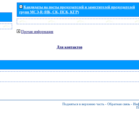
Кандидаты на посты председателей и заместителей председателей
групп МСЭ-R (ИК, СК, ПСК, КГР)
Прочая информация
Для контактов
Подняться в верхнюю часть
-
Обратная связь
-
Инф
П