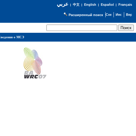
عربي
English
Español
Français
|
中文
|
|
|
Расширенный поиск
ведения о МСЭ