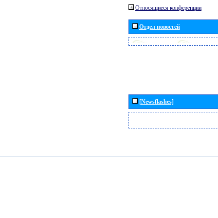
Относящиеся конференции
Отдел новостей
[Newsflashes]