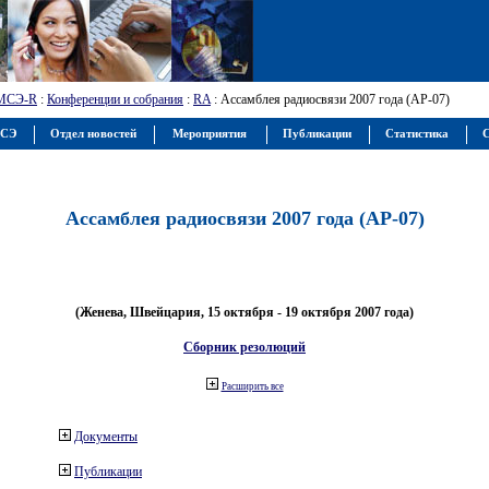
МСЭ-R
:
Конференции и собрания
:
RA
: Ассамблея радиосвязи 2007 года (АР-07)
МСЭ
Отдел новостей
Мероприятия
Публикации
Статистика
С
Ассамблея радиосвязи 2007 года (АР-07)
(Женева, Швейцария, 15 октября - 19 октября 2007 года)
Сборник резолюций
Расширить все
Документы
Публикации