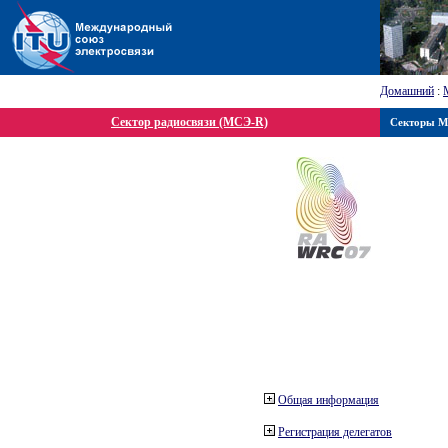
Домашний
:
Сектор радиосвязи (МСЭ-R)
Секторы 
Общая информация
Регистрация делегатов