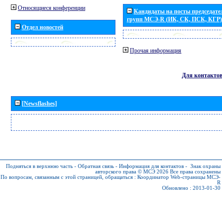
Относящиеся конференции
Кандидаты на посты председател
групп МСЭ-R (ИК, СК, ПСК, КГР)
Отдел новостей
Прочая информация
Для контакто
[Newsflashes]
Подняться в верхнюю часть
-
Обратная связь
-
Информация для контактов
-
Знак охраны
авторского права © МСЭ 2026
Все права сохранены
По вопросам, связанным с этой страницей, обращаться :
Координатор Web-страницы МСЭ-
R
Обновлено : 2013-01-30