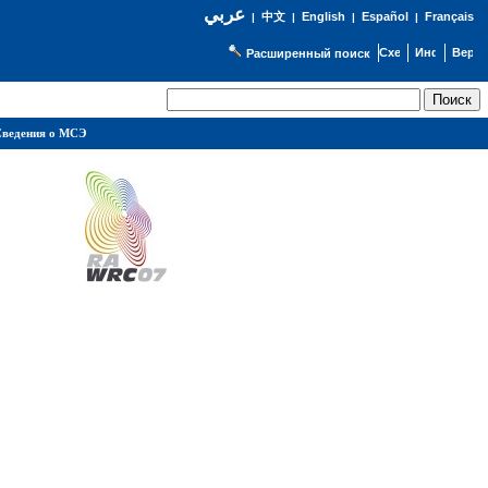
عربي
English
Español
Français
|
中文
|
|
|
Расширенный поиск
ведения о МСЭ