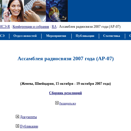
МСЭ-R
:
Конференции и собрания
:
RA
: Ассамблея радиосвязи 2007 года (АР-07)
МСЭ
Отдел новостей
Мероприятия
Публикации
Статистика
С
Ассамблея радиосвязи 2007 года (АР-07)
(Женева, Швейцария, 15 октября - 19 октября 2007 года)
Сборник резолюций
Расширить все
Документы
Публикации