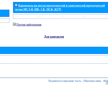
Кандидаты на посты председателей и заместителей председателей
групп МСЭ-R (ИК, СК, ПСК, КГР)
Прочая информация
Для контактов
Подняться в верхнюю часть
-
Обратная связь
-
Инф
П