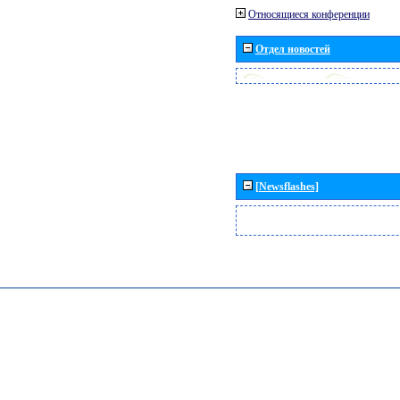
Относящиеся конференции
Отдел новостей
[Newsflashes]