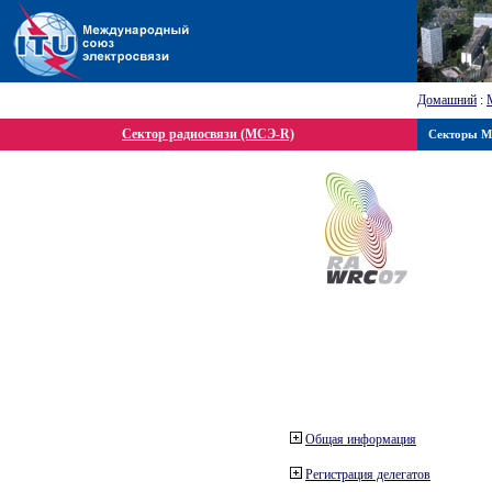
Домашний
:
Сектор радиосвязи (МСЭ-R)
Секторы 
Общая информация
Регистрация делегатов